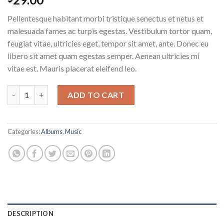
4.00
out
of 5
Pellentesque habitant morbi tristique senectus et netus et
based on
customer
malesuada fames ac turpis egestas. Vestibulum tortor quam,
rating
feugiat vitae, ultricies eget, tempor sit amet, ante. Donec eu
libero sit amet quam egestas semper. Aenean ultricies mi
vitae est. Mauris placerat eleifend leo.
Woo Album #2 quantity
ADD TO CART
Categories:
Albums
,
Music
DESCRIPTION