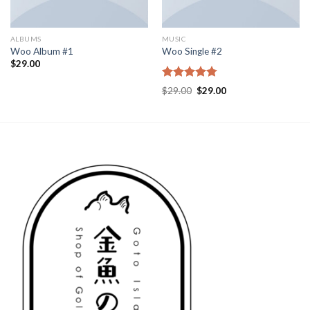
ALBUMS
MUSIC
Woo Album #1
Woo Single #2
$
29.00
Rated
4.75
$
29.00
$
29.00
out of 5