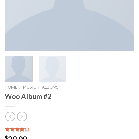
HOME
/
MUSIC
/
ALBUMS
Woo Album #2
Rated
1
29.00
$